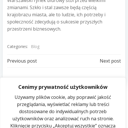
Warszawski rynek biurowy stoi przed wielkimi
zmianami. Szkło i stal zawsze będą częścią
krajobrazu miasta, ale to ludzie, ich potrzeby i
społeczność zdecydują o sukcesie przyszłych
przestrzeni biznesowych.
Categories:
Blog
Post
Post
Previous post
Next post
navigation
navigation
Cenimy prywatność użytkowników
Używamy plików cookie, aby poprawić jakość
przeglądania, wyświetlać reklamy lub treści
dostosowane do indywidualnych potrzeb
użytkowników oraz analizować ruch na stronie.
Kontakty
Kliknięcie przycisku „Akceptuj wszystkie” oznacza